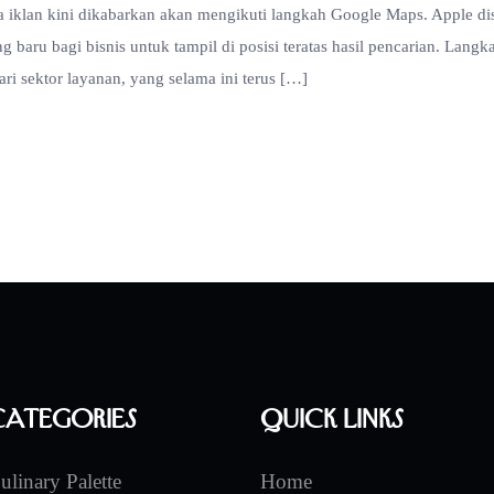
 iklan kini dikabarkan akan mengikuti langkah Google Maps. Apple di
baru bagi bisnis untuk tampil di posisi teratas hasil pencarian. Langka
ri sektor layanan, yang selama ini terus […]
Categories
Quick Links
ulinary Palette
Home