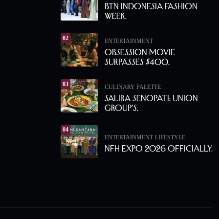
BTN Indonesia Fashion
Week.
02
ENTERTAINMENT
Obsession Movie
Surpasses $400.
03
CULINARY PALETTE
Salira Senopati: Union
Group’s.
04
ENTERTAINMENT
LIFESTYLE
NFH Expo 2026 Officially.