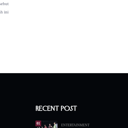
sebut
h ini
Recent Post
01
ENTERTAINMENT