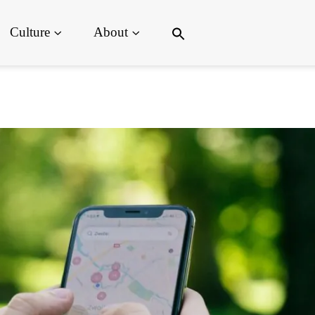
Search
Culture
About
for:
Search Button