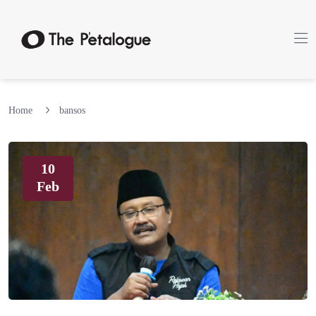
Home
bansos
10
Feb