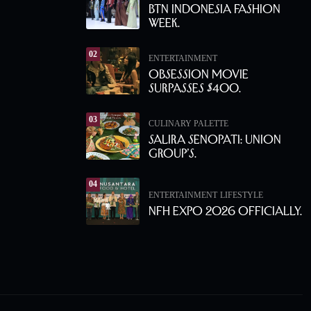
BTN Indonesia Fashion
Week.
02
ENTERTAINMENT
Obsession Movie
Surpasses $400.
03
CULINARY PALETTE
Salira Senopati: Union
Group’s.
04
ENTERTAINMENT
LIFESTYLE
NFH Expo 2026 Officially.