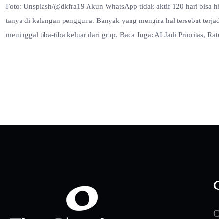
Foto: Unsplash/@dkfra19 Akun WhatsApp tidak aktif 120 hari bisa hi
tanya di kalangan pengguna. Banyak yang mengira hal tersebut terjad
meninggal tiba-tiba keluar dari grup. Baca Juga: AI Jadi Prioritas
C