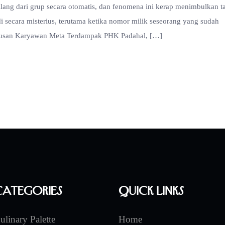
lang dari grup secara otomatis, dan fenomena ini kerap menimbulkan t
i secara misterius, terutama ketika nomor milik seseorang yang sudah
, Ratusan Karyawan Meta Terdampak PHK Padahal, […]
Categories
Quick Links
ulinary Palette
Home