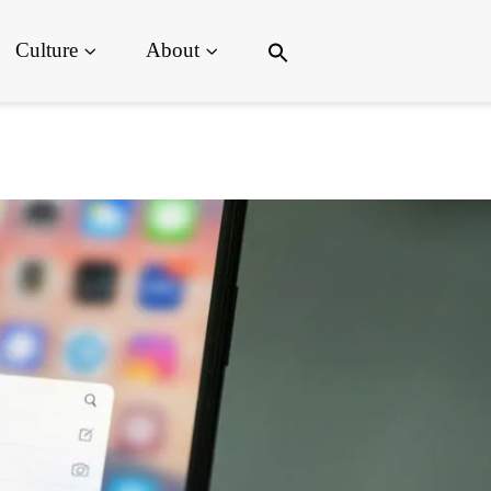
Search
Culture
About
for:
Search Button