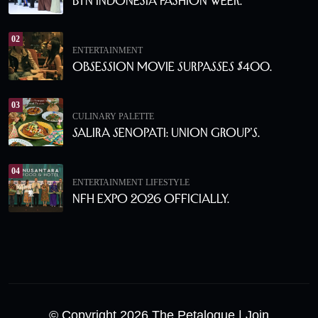
BTN Indonesia Fashion Week.
02
ENTERTAINMENT
Obsession Movie Surpasses $400.
03
CULINARY PALETTE
Salira Senopati: Union Group’s.
04
ENTERTAINMENT
LIFESTYLE
NFH Expo 2026 Officially.
© Copyright 2026 The Petalogue
| Join