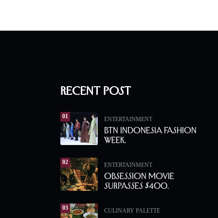
Recent Post
01
ENTERTAINMENT
BTN Indonesia Fashion
Week.
02
ENTERTAINMENT
Obsession Movie
Surpasses $400.
03
CULINARY PALETTE