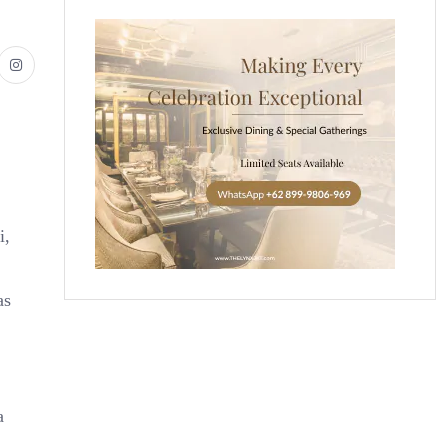
i,
as
a