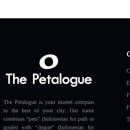
C
E
F
The Petalogue is your trusted compass
F
to the best of your city. Our name
combines “peta” (Indonesian for path or
T
guide) with “-logue” (Indonesian for