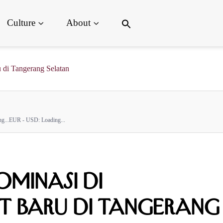
Search
Culture
About
for:
Search Button
 di Tangerang Selatan
g...
EUR - USD:
Loading...
ominasi di
t Baru di Tangerang