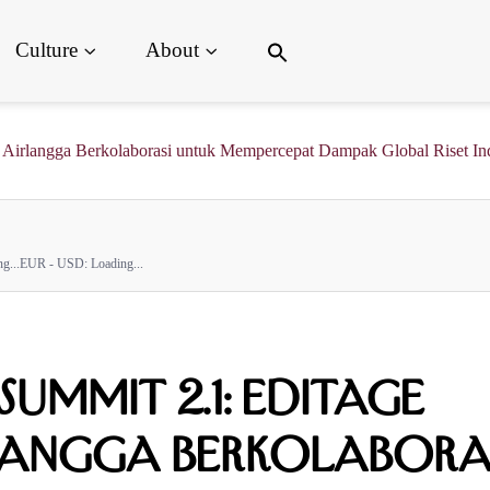
Search
Culture
About
for:
Search Button
s Airlangga Berkolaborasi untuk Mempercepat Dampak Global Riset In
g...
EUR - USD:
Loading...
ummit 2.1: Editage
rlangga Berkolabora