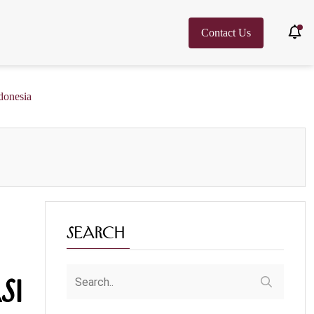
Contact Us
donesia
Search
si