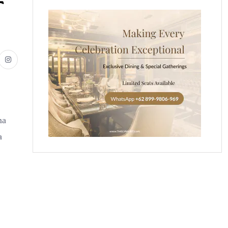
t
ma
a