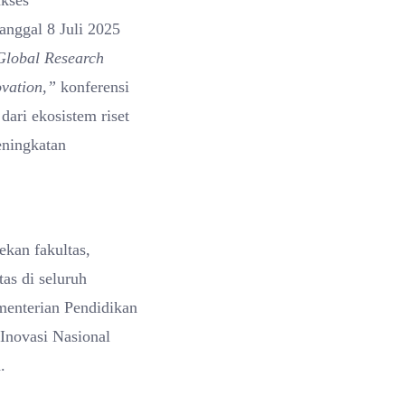
ukses
anggal 8 Juli 2025
Global Research
ovation,”
konferensi
ari ekosistem riset
peningkatan
dekan fakultas,
tas di seluruh
menterian Pendidikan
Inovasi Nasional
.