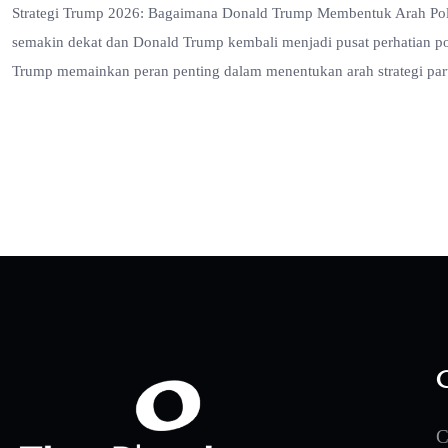
Strategi Trump 2026: Bagaimana Donald Trump Membentuk Arah Poli
semakin dekat dan Donald Trump kembali menjadi pusat perhatian pol
Trump memainkan peran penting dalam menentukan arah strategi par
C