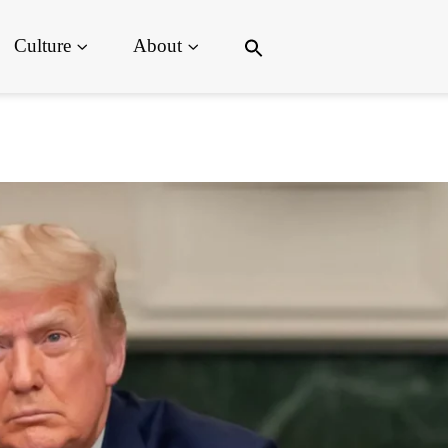
Search
Culture
About
for:
Search Button