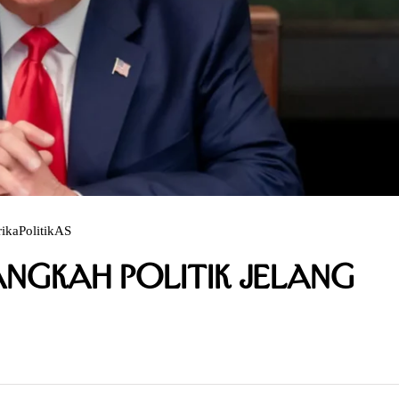
ika
PolitikAS
angkah Politik Jelang