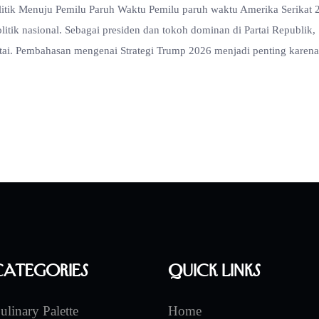
tik Menuju Pemilu Paruh Waktu Pemilu paruh waktu Amerika Serikat 
itik nasional. Sebagai presiden dan tokoh dominan di Partai Republik,
tai. Pembahasan mengenai Strategi Trump 2026 menjadi penting karen
Categories
Quick Links
ulinary Palette
Home