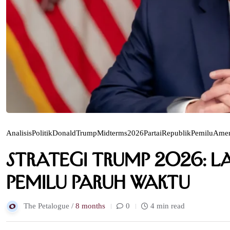
AnalisisPolitik
DonaldTrump
Midterms2026
PartaiRepublik
PemiluAmer
Strategi Trump 2026: L
Pemilu Paruh Waktu
The Petalogue /
8 months
0
4 min read