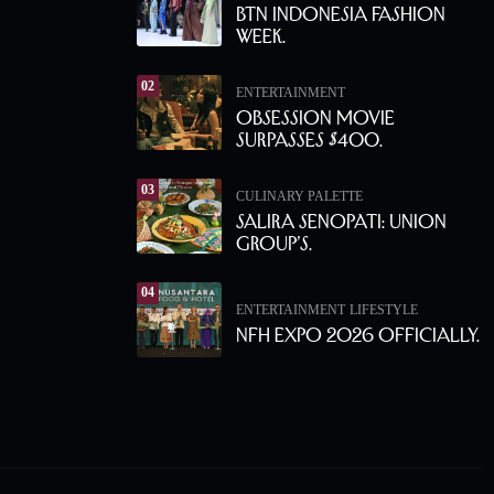
BTN Indonesia Fashion
Week.
02
ENTERTAINMENT
Obsession Movie
Surpasses $400.
03
CULINARY PALETTE
Salira Senopati: Union
Group’s.
04
ENTERTAINMENT
LIFESTYLE
NFH Expo 2026 Officially.