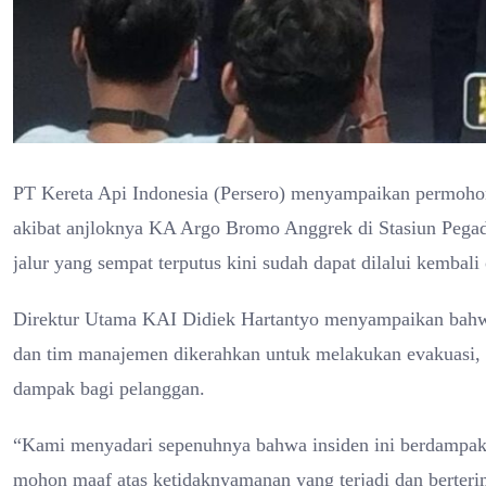
PT Kereta Api Indonesia (Persero) menyampaikan permohon
akibat anjloknya KA Argo Bromo Anggrek di Stasiun Pegade
jalur yang sempat terputus kini sudah dapat dilalui kembali 
Direktur Utama KAI Didiek Hartantyo menyampaikan bahwa s
dan tim manajemen dikerahkan untuk melakukan evakuasi, p
dampak bagi pelanggan.
“Kami menyadari sepenuhnya bahwa insiden ini berdampak 
mohon maaf atas ketidaknyamanan yang terjadi dan berterima