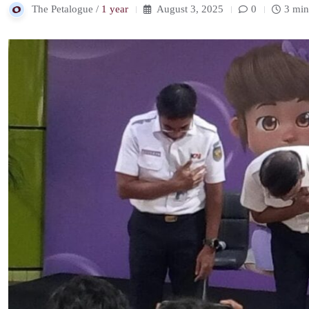
The Petalogue /
1 year
August 3, 2025
0
3 min