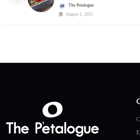
The Petalogue
August 3, 2025
C
E