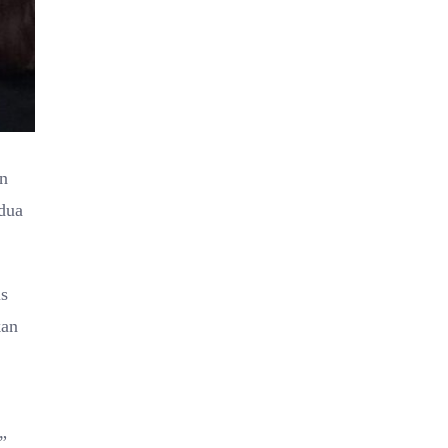
an
dua
is
kan
”