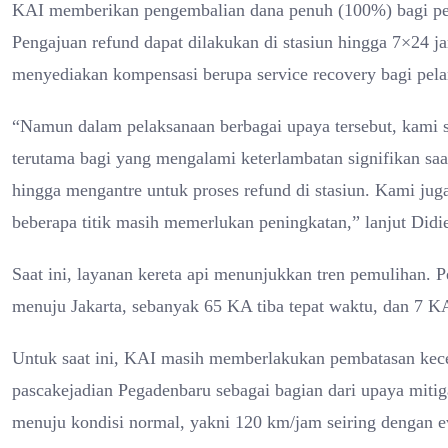
KAI memberikan pengembalian dana penuh (100%) bagi pel
Pengajuan refund dapat dilakukan di stasiun hingga 7×24 ja
menyediakan kompensasi berupa service recovery bagi pela
“Namun dalam pelaksanaan berbagai upaya tersebut, kami
terutama bagi yang mengalami keterlambatan signifikan saa
hingga mengantre untuk proses refund di stasiun. Kami jug
beberapa titik masih memerlukan peningkatan,” lanjut Didi
Saat ini, layanan kereta api menunjukkan tren pemulihan. Pe
menuju Jakarta, sebanyak 65 KA tiba tepat waktu, dan 7 K
Untuk saat ini, KAI masih memberlakukan pembatasan kecep
pascakejadian Pegadenbaru sebagai bagian dari upaya mitiga
menuju kondisi normal, yakni 120 km/jam seiring dengan e