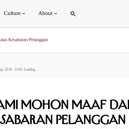
Search
Culture
About
for:
Search Button
atas Kesabaran Pelanggan
g...
EUR - USD:
Loading...
 Kami Mohon Maaf da
Kesabaran Pelanggan