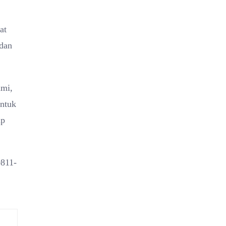
at
 dan
ami,
untuk
up
0811-