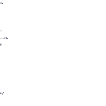
i.
n,
atan,
di
hap