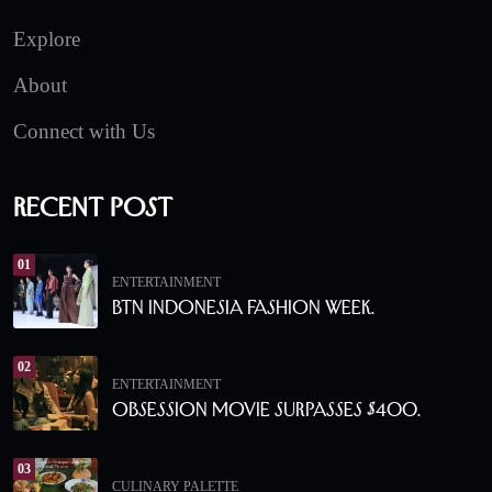
Explore
About
Connect with Us
Recent Post
01
ENTERTAINMENT
BTN Indonesia Fashion Week.
02
ENTERTAINMENT
Obsession Movie Surpasses $400.
03
CULINARY PALETTE