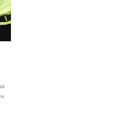
ait
ro