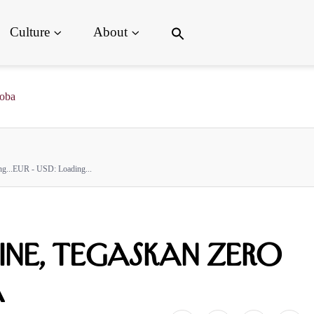
Search
Culture
About
for:
Search Button
koba
g...
EUR - USD:
Loading...
ine, Tegaskan Zero
a