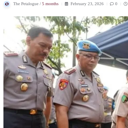
The Petalogue /
5 months
February 23, 2026
0