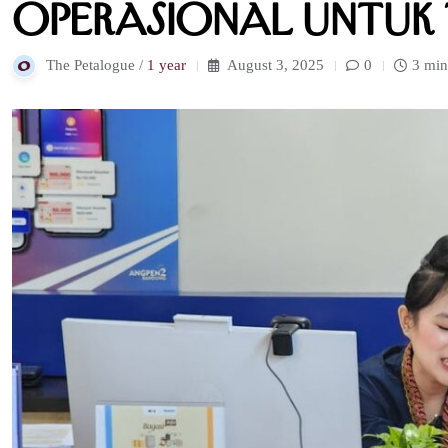
Operasional untuk
The Petalogue /
1 year
August 3, 2025
0
3 min