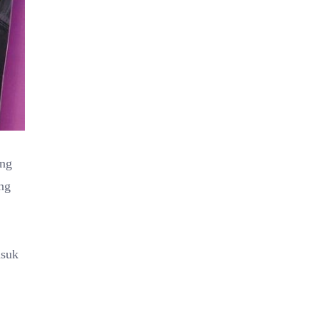
ang
ang
asuk