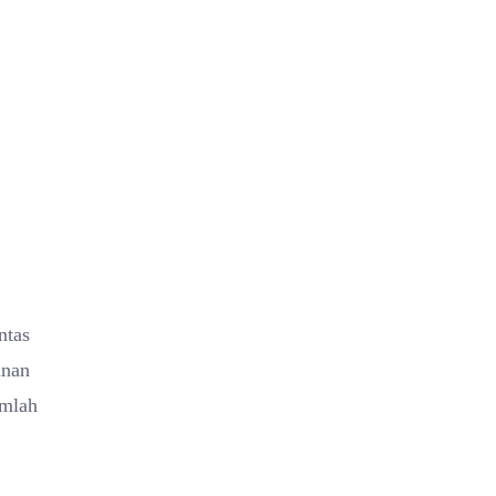
ntas
anan
umlah