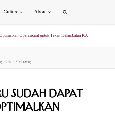
Search
Culture
About
for:
Search Button
2 Optimalkan Operasional untuk Tekan Kelambatan KA
g...
EUR - USD:
Loading...
ru Sudah Dapat
 Optimalkan