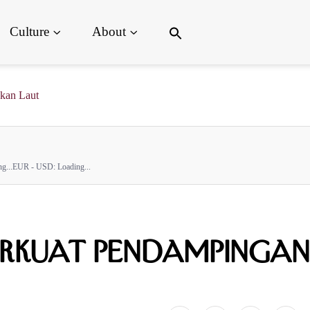
Search
Culture
About
for:
Search Button
kan Laut
g...
EUR - USD:
Loading...
erkuat Pendampingan