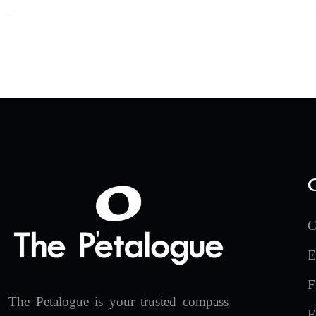
C
E
F
The Petalogue is your trusted compass
F