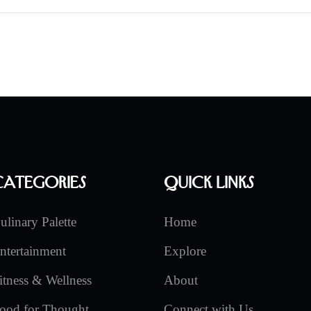
Categories
Quick Links
ulinary Palette
Home
ntertainment
Explore
itness & Wellness
About
ood for Thought
Connect with Us