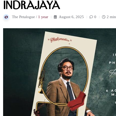
Indrajaya
The Petalogue /
1 year
August 6, 2025
0
2 min