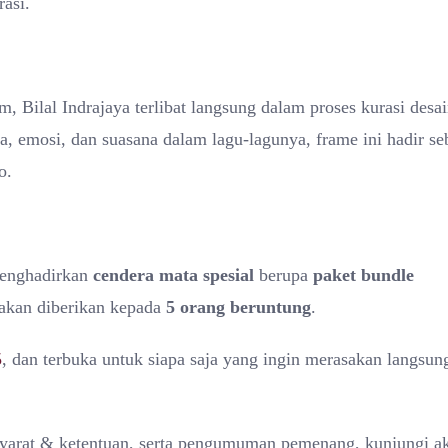
rasi.
m, Bilal Indrajaya terlibat langsung dalam proses kurasi desa
na, emosi, dan suasana dalam lagu-lagunya, frame ini hadir se
o.
 menghadirkan
cendera mata spesial
berupa
paket bundle
akan diberikan kepada
5 orang beruntung
.
5
, dan terbuka untuk siapa saja yang ingin merasakan langsun
, syarat & ketentuan, serta pengumuman pemenang, kunjungi a