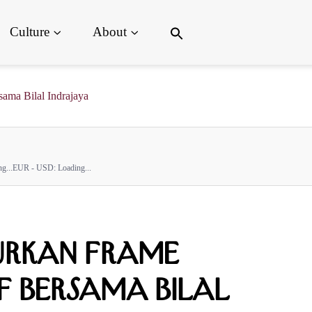
Search
Culture
About
for:
Search Button
ama Bilal Indrajaya
g...
EUR - USD:
Loading...
urkan Frame
f Bersama Bilal