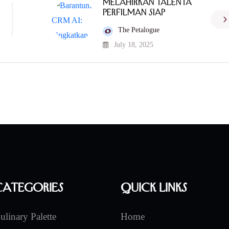
Melahirkan Talenta
Perfilman Siap
The Petalogue
July 18, 2025
Categories
Quick Links
ulinary Palette
Home