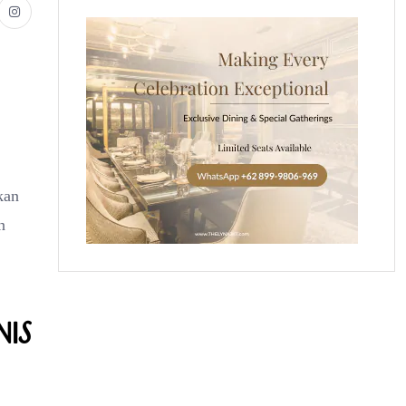
kan
n
nis