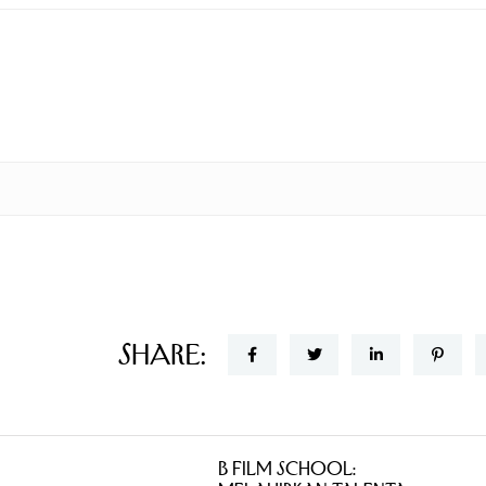
Share:
B Film School: