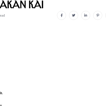
akan KAI
read