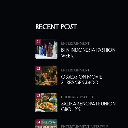
Recent Post
01
ENTERTAINMENT
BTN Indonesia Fashion
Week.
02
ENTERTAINMENT
Obsession Movie
Surpasses $400.
03
CULINARY PALETTE
Salira Senopati: Union
Group’s.
04
ENTERTAINMENT
LIFESTYLE