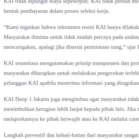
KAI tidak dipungut biaya sepeserpun. KAI tidak pernah me
bentuk pembayaran dalam proses seleksi kerja.
“Kami tegaskan bahwa rekrutmen resmi KAI hanya dilakukan
Masyarakat diminta untuk tidak mudah percaya pada undang
mencurigakan, apalagi jika disertai permintaan uang,” ujar 
KAI senantiasa mengutamakan prinsip transparansi dan profe
masyarakat diharapkan untuk melakukan pengecekan terleb
pelanggan KAI apabila menerima informasi yang diragukan
KAI Daop 1 Jakarta juga mengimbau agar masyarakat tidak 
menimbulkan kerugian lebih lanjut kepada pihak lain. Jik
melaporkannya ke pihak berwajib atau ke KAI melalui conta
Langkah preventif dan kehati-hatian dari masyarakat sang