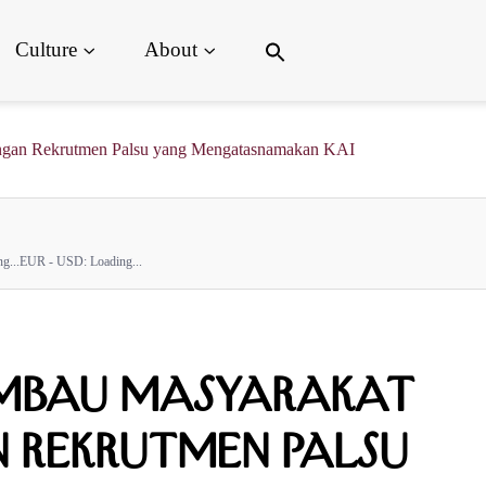
Search
Culture
About
for:
Search Button
ngan Rekrutmen Palsu yang Mengatasnamakan KAI
g...
EUR - USD:
Loading...
 Imbau Masyarakat
 Rekrutmen Palsu